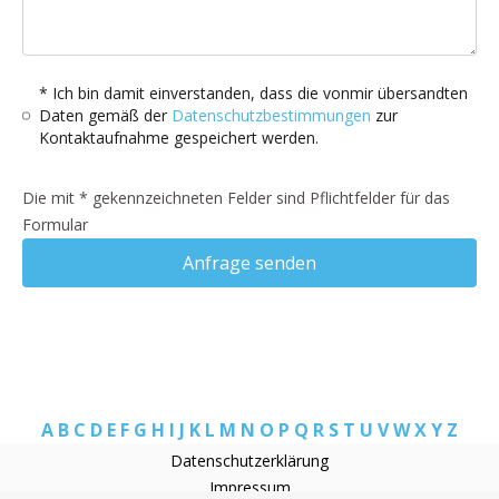
* Ich bin damit einverstanden, dass die vonmir übersandten
Daten gemäß der
Datenschutzbestimmungen
zur
Kontaktaufnahme gespeichert werden.
Die mit * gekennzeichneten Felder sind Pflichtfelder für das
Formular
Anfrage senden
A
B
C
D
E
F
G
H
I
J
K
L
M
N
O
P
Q
R
S
T
U
V
W
X
Y
Z
Datenschutzerklärung
Impressum