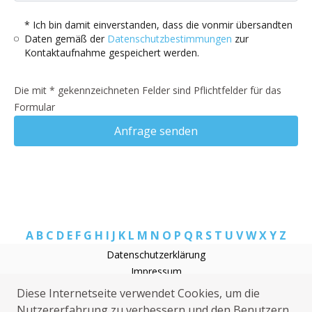
* Ich bin damit einverstanden, dass die vonmir übersandten
Daten gemäß der
Datenschutzbestimmungen
zur
Kontaktaufnahme gespeichert werden.
Die mit * gekennzeichneten Felder sind Pflichtfelder für das
Formular
Anfrage senden
A
B
C
D
E
F
G
H
I
J
K
L
M
N
O
P
Q
R
S
T
U
V
W
X
Y
Z
Datenschutzerklärung
Impressum
Klempner Farsleben
Diese Internetseite verwendet Cookies, um die
Sat Installation Farsleben
Nutzererfahrung zu verbessern und den Benutzern