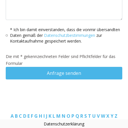
* Ich bin damit einverstanden, dass die vonmir übersandten
Daten gemäß der
Datenschutzbestimmungen
zur
Kontaktaufnahme gespeichert werden.
Die mit * gekennzeichneten Felder sind Pflichtfelder für das
Formular
Anfrage senden
A
B
C
D
E
F
G
H
I
J
K
L
M
N
O
P
Q
R
S
T
U
V
W
X
Y
Z
Datenschutzerklärung