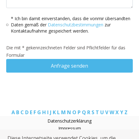
* Ich bin damit einverstanden, dass die vonmir übersandten
Daten gemäß der
Datenschutzbestimmungen
zur
Kontaktaufnahme gespeichert werden.
Die mit * gekennzeichneten Felder sind Pflichtfelder für das
Formular
Anfrage senden
A
B
C
D
E
F
G
H
I
J
K
L
M
N
O
P
Q
R
S
T
U
V
W
X
Y
Z
Datenschutzerklärung
Impressum
Rohrreinigung Fernwald
Diese Internetseite verwendet Cookies, um die