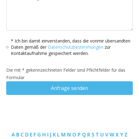
* Ich bin damit einverstanden, dass die vonmir übersandten
Daten gemäß der
Datenschutzbestimmungen
zur
Kontaktaufnahme gespeichert werden.
Die mit * gekennzeichneten Felder sind Pflichtfelder für das
Formular
Anfrage senden
A
B
C
D
E
F
G
H
I
J
K
L
M
N
O
P
Q
R
S
T
U
V
W
X
Y
Z