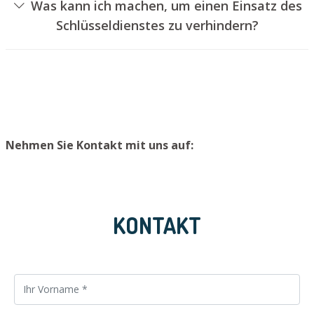
Was kann ich machen, um einen Einsatz des
Schloss aufzubohren. Wir setzen Ihnen jedoch einen
Schlüsseldienstes zu verhindern?
neuen Türzylinder ein, sodass die Tür wieder ordentlich
Um einen Einsatz unseres Aufsperrdienstes zu
abgeschlossen werden kann.
verhindern, empfehlen wir, Ersatzschlüssel an einem
sicheren Ort aufzubewahren.
Nehmen Sie Kontakt mit uns auf:
KONTAKT