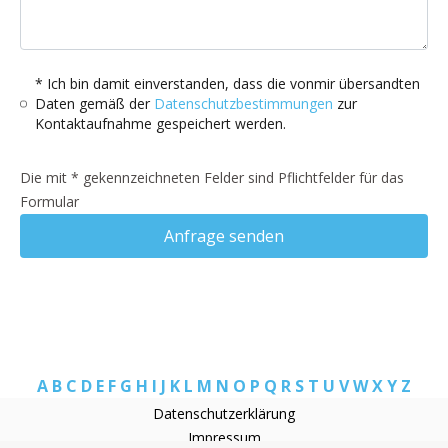
* Ich bin damit einverstanden, dass die vonmir übersandten
Daten gemäß der
Datenschutzbestimmungen
zur
Kontaktaufnahme gespeichert werden.
Die mit * gekennzeichneten Felder sind Pflichtfelder für das
Formular
Anfrage senden
A
B
C
D
E
F
G
H
I
J
K
L
M
N
O
P
Q
R
S
T
U
V
W
X
Y
Z
Datenschutzerklärung
Impressum