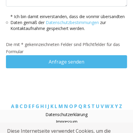
* Ich bin damit einverstanden, dass die vonmir übersandten
Daten gemäß der
Datenschutzbestimmungen
zur
Kontaktaufnahme gespeichert werden.
Die mit * gekennzeichneten Felder sind Pflichtfelder für das
Formular
Anfrage senden
A
B
C
D
E
F
G
H
I
J
K
L
M
N
O
P
Q
R
S
T
U
V
W
X
Y
Z
Datenschutzerklärung
Impressum
Heizungsnotdienst Firrel
Diese Internetseite verwendet Cookies, um die