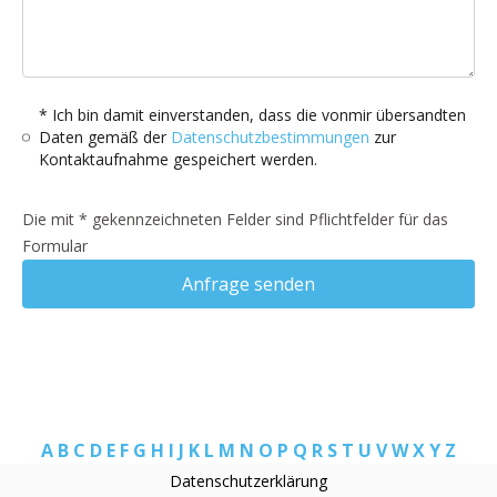
* Ich bin damit einverstanden, dass die vonmir übersandten
Daten gemäß der
Datenschutzbestimmungen
zur
Kontaktaufnahme gespeichert werden.
Die mit * gekennzeichneten Felder sind Pflichtfelder für das
Formular
Anfrage senden
A
B
C
D
E
F
G
H
I
J
K
L
M
N
O
P
Q
R
S
T
U
V
W
X
Y
Z
Datenschutzerklärung