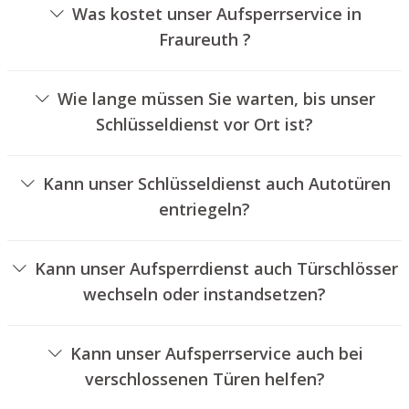
Was kostet unser Aufsperrservice in
Fraureuth ?
Die Kosten für unseren Aufsperrservice hängen von
unterschiedlichen Optionen ab, wie zum Beispiel der Art
Wie lange müssen Sie warten, bis unser
des Schlosses, der Dauer der Arbeiten und eventuellen
Schlüsseldienst vor Ort ist?
Kilometerpauschalen. Wir bieten unseren Kunden
Unser Schlüsseldienst Fraureuth ist normalerweise
jederzeit transparente Preisangebote an.
innerhalb von einer halben Stunde vor Ort. Die reelle
Kann unser Schlüsseldienst auch Autotüren
Wartezeit hängt von dem Ortsunterschied des
entriegeln?
Einsatzortes zu unserem Unternehmen und den
Ja, wir bieten auch das Entriegeln von Autotüren an.
örtlichen Verkehrsbedingungen ab.
Kann unser Aufsperrdienst auch Türschlösser
wechseln oder instandsetzen?
Ja, wir bieten auch den Wechsel und die Reparatur von
Schlössern an.
Kann unser Aufsperrservice auch bei
verschlossenen Türen helfen?
Ja, wir können auch abgeschlossene Türen für Sie