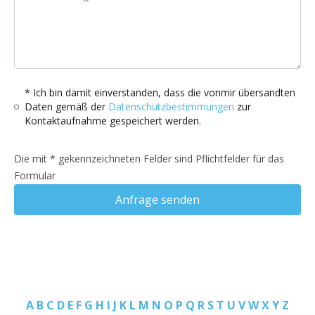
* Ich bin damit einverstanden, dass die vonmir übersandten
Daten gemäß der
Datenschutzbestimmungen
zur
Kontaktaufnahme gespeichert werden.
Die mit * gekennzeichneten Felder sind Pflichtfelder für das
Formular
Anfrage senden
A
B
C
D
E
F
G
H
I
J
K
L
M
N
O
P
Q
R
S
T
U
V
W
X
Y
Z