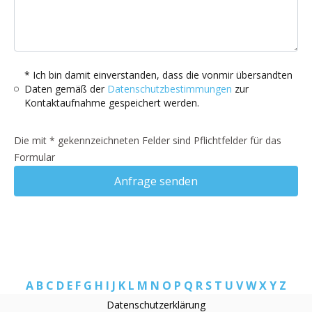
* Ich bin damit einverstanden, dass die vonmir übersandten
Daten gemäß der
Datenschutzbestimmungen
zur
Kontaktaufnahme gespeichert werden.
Die mit * gekennzeichneten Felder sind Pflichtfelder für das
Formular
Anfrage senden
A
B
C
D
E
F
G
H
I
J
K
L
M
N
O
P
Q
R
S
T
U
V
W
X
Y
Z
Datenschutzerklärung