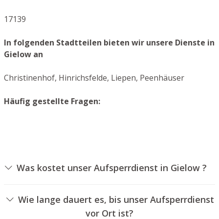
17139
In folgenden Stadtteilen bieten wir unsere Dienste in
Gielow an
Christinenhof, Hinrichsfelde, Liepen, Peenhäuser
Häufig gestellte Fragen:
Was kostet unser Aufsperrdienst in Gielow ?
Die Kosten für unseren Aufsperrdienst hängen von
verschiedenen Faktoren ab, wie zum Beispiel der
Wie lange dauert es, bis unser Aufsperrdienst
Ausführung des Türschlosses, der Dauer der Arbeiten
vor Ort ist?
und eventuellen Kilometerpauschalen. Wir bieten