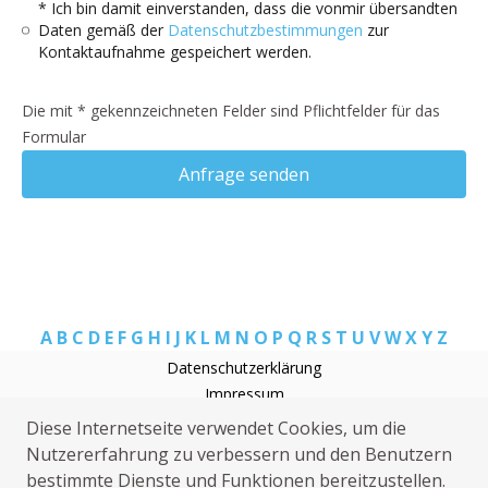
* Ich bin damit einverstanden, dass die vonmir übersandten
Daten gemäß der
Datenschutzbestimmungen
zur
Kontaktaufnahme gespeichert werden.
Die mit * gekennzeichneten Felder sind Pflichtfelder für das
Formular
Anfrage senden
A
B
C
D
E
F
G
H
I
J
K
L
M
N
O
P
Q
R
S
T
U
V
W
X
Y
Z
Datenschutzerklärung
Impressum
Rohrreinigung Gielow
Diese Internetseite verwendet Cookies, um die
Elektriker Gielow
Nutzererfahrung zu verbessern und den Benutzern
Sat Installation Gielow
bestimmte Dienste und Funktionen bereitzustellen.