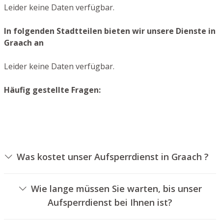
Leider keine Daten verfügbar.
In folgenden Stadtteilen bieten wir unsere Dienste in
Graach an
Leider keine Daten verfügbar.
Häufig gestellte Fragen:
Was kostet unser Aufsperrdienst in Graach ?
Die Preise für unseren Aufsperrservice hängen von
verschiedenen Optionen ab, wie beispielsweise der Art
Wie lange müssen Sie warten, bis unser
des Zylinders, der Dauer der Arbeiten und eventuell
Aufsperrdienst bei Ihnen ist?
anfallenden Anfahrtskosten. Wir bieten unseren
Unser Schlüsseldienst Graach ist normalerweise
Auftraggebern jederzeit nachvollziehbare Preisangebote