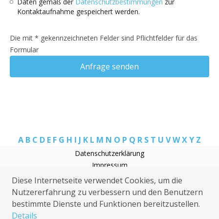
Daten gemäß der
Datenschutzbestimmungen
zur
Kontaktaufnahme gespeichert werden.
Die mit * gekennzeichneten Felder sind Pflichtfelder für das
Formular
Anfrage senden
A
B
C
D
E
F
G
H
I
J
K
L
M
N
O
P
Q
R
S
T
U
V
W
X
Y
Z
Datenschutzerklärung
Impressum
Elektriker Graach
Diese Internetseite verwendet Cookies, um die
Heizungsnotdienst Graach
Nutzererfahrung zu verbessern und den Benutzern
Wespen Graach
bestimmte Dienste und Funktionen bereitzustellen.
Elektriker Graach
Details