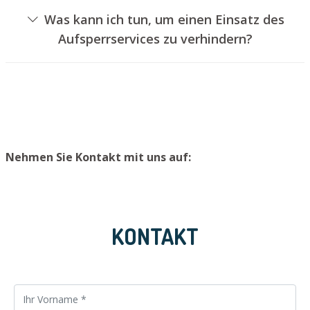
kann jedoch normalerweise nicht erfolgen, ohne das
Was kann ich tun, um einen Einsatz des
Türschloss aufzubohren. Wir bauen Ihnen jedoch einen
Aufsperrservices zu verhindern?
neuen Türzylinder ein, sodass die Tür wieder
Um einen Einsatz unseres Aufsperrservices zu
ordnungsgemäß abgesperrt werden kann.
verhindern, empfehlen wir, extra Schlüssel an einem
sicheren Platz aufzubewahren.
Nehmen Sie Kontakt mit uns auf:
KONTAKT