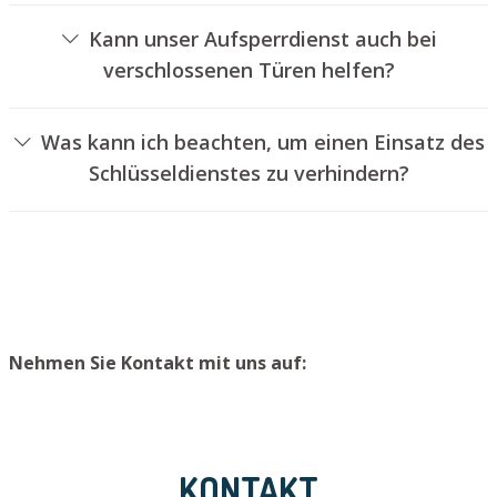
Schlössern an.
Kann unser Aufsperrdienst auch bei
verschlossenen Türen helfen?
Ja, wir können auch versperrte Türen für Sie öffnen. Dies
kann jedoch in der Regel nicht geschehen, ohne das
Was kann ich beachten, um einen Einsatz des
Türschloss aufzubohren. Wir setzen Ihnen jedoch einen
Schlüsseldienstes zu verhindern?
neuen Zylinder ein, sodass die Tür wieder ordentlich
Um einen Einsatz unseres Aufsperrdienstes zu
abgeschlossen werden kann.
verhindern, empfehlen wir, einen zweiten Schlüssel an
einem sicheren Ort aufzubewahren.
Nehmen Sie Kontakt mit uns auf:
KONTAKT