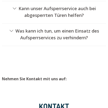
von Schlössern an.
Kann unser Aufsperrservice auch bei
abgesperrten Türen helfen?
Ja, wir können auch verschlossene Türen für Sie öffnen.
Dies kann jedoch in der Regel nicht erfolgen, ohne das
Was kann ich tun, um einen Einsatz des
Türschloss aufzubohren. Wir bauen Ihnen jedoch einen
Aufsperrservices zu verhindern?
neuen Schließzylinder ein, sodass die Tür wieder
Um einen Einsatz unseres Schlüsseldienstes zu
ordnungsgemäß abgeschlossen werden kann.
vermeiden, raten wir, Ersatzschlüssel an einem sicheren
Ort aufzubewahren.
Nehmen Sie Kontakt mit uns auf:
KONTAKT