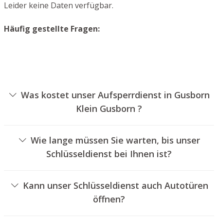
Leider keine Daten verfügbar.
Häufig gestellte Fragen:
Was kostet unser Aufsperrdienst in Gusborn
Klein Gusborn ?
Die Kosten für unseren Schlüsseldienst hängen von
verschiedenen Optionen ab, wie beispielsweise der Art
Wie lange müssen Sie warten, bis unser
des Zylinders, der Dauer der Arbeiten und eventuell
Schlüsseldienst bei Ihnen ist?
anfallenden Kilometerpauschalen. Wir bieten unseren
Unser Schlüsseldienst Gusborn Klein Gusborn ist in der
Auftraggebern immer übersichtliche Preisangebote an.
Regel innerhalb von 30 Minuten vor Ort. Die reelle
Kann unser Schlüsseldienst auch Autotüren
Wartezeit hängt von dem Ortsunterschied des
öffnen?
Einsatzortes zu unserem Unternehmen und den
Ja, wir bieten auch das Öffnen von Autotüren an.
aktuellen Verkehrsbedingungen ab.