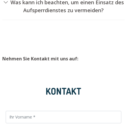
Was kann ich beachten, um einen Einsatz des
Türschloss aufzubohren. Wir bauen Ihnen jedoch einen
Aufsperrdienstes zu vermeiden?
neuen Schließzylinder ein, sodass die Eingangstür wieder
Um einen Einsatz unseres Aufsperrservices zu
ordentlich verschlossen werden kann.
vermeiden, empfehlen wir, einen zweiten Schlüssel an
einem sicheren Platz aufzubewahren.
Nehmen Sie Kontakt mit uns auf:
KONTAKT