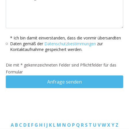
* Ich bin damit einverstanden, dass die vonmir übersandten
Daten gemäß der
Datenschutzbestimmungen
zur
Kontaktaufnahme gespeichert werden.
Die mit * gekennzeichneten Felder sind Pflichtfelder für das
Formular
Anfrage senden
A
B
C
D
E
F
G
H
I
J
K
L
M
N
O
P
Q
R
S
T
U
V
W
X
Y
Z