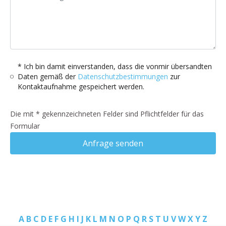
* Ich bin damit einverstanden, dass die vonmir übersandten
Daten gemäß der
Datenschutzbestimmungen
zur
Kontaktaufnahme gespeichert werden.
Die mit * gekennzeichneten Felder sind Pflichtfelder für das
Formular
Anfrage senden
A
B
C
D
E
F
G
H
I
J
K
L
M
N
O
P
Q
R
S
T
U
V
W
X
Y
Z