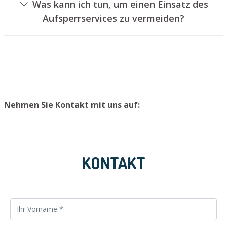
Was kann ich tun, um einen Einsatz des
Türschloss aufzubohren. Wir setzen Ihnen jedoch einen
Aufsperrservices zu vermeiden?
neuen Türzylinder ein, sodass die Eingangstür wieder
Um einen Einsatz unseres Schlüsseldienstes zu
ordnungsgemäß abgesperrt werden kann.
verhindern, empfehlen wir, Ersatzschlüssel an einem
sicheren Ort zu lagern.
Nehmen Sie Kontakt mit uns auf:
KONTAKT