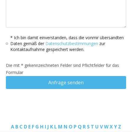
* Ich bin damit einverstanden, dass die vonmir übersandten
Daten gemäß der
Datenschutzbestimmungen
zur
Kontaktaufnahme gespeichert werden.
Die mit * gekennzeichneten Felder sind Pflichtfelder für das
Formular
Anfrage senden
A
B
C
D
E
F
G
H
I
J
K
L
M
N
O
P
Q
R
S
T
U
V
W
X
Y
Z