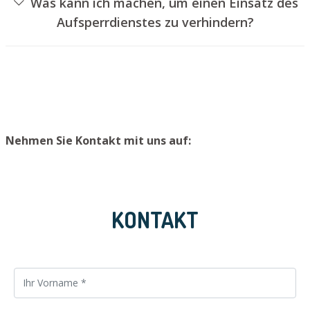
Was kann ich machen, um einen Einsatz des
das Schloss aufzubohren. Wir bauen Ihnen jedoch einen
Aufsperrdienstes zu verhindern?
neuen Schließzylinder ein, sodass die Eingangstür wieder
Um einen Einsatz unseres Schlüsseldienstes zu
ordentlich verschlossen werden kann.
vermeiden, empfehlen wir, extra Schlüssel an einem
sicheren Ort aufzubewahren.
Nehmen Sie Kontakt mit uns auf:
KONTAKT