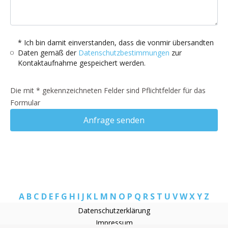
* Ich bin damit einverstanden, dass die vonmir übersandten
Daten gemäß der
Datenschutzbestimmungen
zur
Kontaktaufnahme gespeichert werden.
Die mit * gekennzeichneten Felder sind Pflichtfelder für das
Formular
Anfrage senden
A
B
C
D
E
F
G
H
I
J
K
L
M
N
O
P
Q
R
S
T
U
V
W
X
Y
Z
Datenschutzerklärung
Impressum