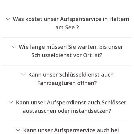
Was kostet unser Aufsperrservice in Haltern
am See ?
Die Preise für unseren Schlüsseldienst hängen von
unterschiedlichen Optionen ab, wie zum Beispiel der Art
Wie lange müssen Sie warten, bis unser
des Türschlosses, der Dauer der Arbeiten und
Schlüsseldienst vor Ort ist?
eventuellen Kilometerpauschalen. Wir bieten unseren
Unser Aufsperrservice Haltern am See ist in der Regel
Auftraggebern jederzeit übersichtliche Preisangebote an.
innerhalb von einer halben Stunde vor Ort. Die
Kann unser Schlüsseldienst auch
tatsächliche Wartezeit hängt von dem Ortsunterschied
Fahrzeugtüren öffnen?
des Einsatzortes zu unserem Unternehmen und den
Ja, wir bieten auch das Entriegeln von Autotüren an.
gegebenen Verkehrsbedingungen ab.
Kann unser Aufsperrdienst auch Schlösser
austauschen oder instandsetzen?
Ja, wir bieten auch den Wechsel und die Instandsetzung
von Schlössern an.
Kann unser Aufsperrservice auch bei