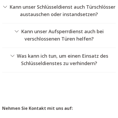
Kann unser Schlüsseldienst auch Türschlösser
austauschen oder instandsetzen?
Ja, wir bieten auch den Wechsel und die Reparatur von
Schlössern an.
Kann unser Aufsperrdienst auch bei
verschlossenen Türen helfen?
Ja, wir können auch abgeschlossene Türen für Sie
entriegeln. Dies kann jedoch in der Regel nicht
Was kann ich tun, um einen Einsatz des
geschehen, ohne das Türschloss aufzubohren. Wir
Schlüsseldienstes zu verhindern?
setzen Ihnen jedoch einen neuen Türzylinder ein, sodass
Um einen Einsatz unseres Schlüsseldienstes zu
die Tür wieder ordentlich verschlossen werden kann.
vermeiden, raten wir, einen zweiten Schlüssel an einem
sicheren Platz zu lagern.
Nehmen Sie Kontakt mit uns auf: