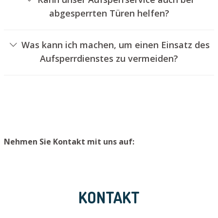
abgesperrten Türen helfen?
Ja, wir können auch versperrte Türen für Sie aufsperren.
Dies kann jedoch normalerweise nicht geschehen, ohne
Was kann ich machen, um einen Einsatz des
das Schloss aufzubohren. Wir setzen Ihnen jedoch einen
Aufsperrdienstes zu vermeiden?
neuen Zylinder ein, sodass die Eingangstür wieder
Um einen Einsatz unseres Aufsperrdienstes zu
ordnungsgemäß verschlossen werden kann.
verhindern, raten wir, einen zweiten Schlüssel an einem
sicheren Platz aufzubewahren.
Nehmen Sie Kontakt mit uns auf:
KONTAKT