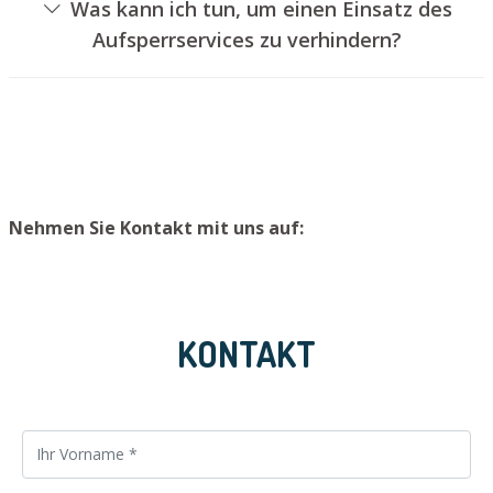
Was kann ich tun, um einen Einsatz des
Schloss aufzubohren. Wir bauen Ihnen jedoch einen
Aufsperrservices zu verhindern?
neuen Zylinder ein, sodass die Tür wieder
Um einen Einsatz unseres Aufsperrservices zu
ordnungsgemäß abgesperrt werden kann.
vermeiden, raten wir, Ersatzschlüssel an einem sicheren
Platz zu lagern.
Nehmen Sie Kontakt mit uns auf:
KONTAKT