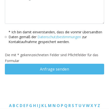
* Ich bin damit einverstanden, dass die vonmir übersandten
Daten gemäß der
Datenschutzbestimmungen
zur
Kontaktaufnahme gespeichert werden.
Die mit * gekennzeichneten Felder sind Pflichtfelder für das
Formular
Anfrage senden
A
B
C
D
E
F
G
H
I
J
K
L
M
N
O
P
Q
R
S
T
U
V
W
X
Y
Z