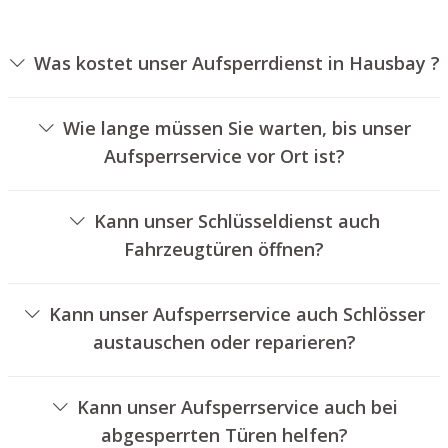
Was kostet unser Aufsperrdienst in Hausbay ?
Die Preise für unseren Aufsperrservice hängen von
verschiedenen Optionen ab, wie zum Beispiel der
Wie lange müssen Sie warten, bis unser
Ausführung des Zylinders, der Dauer der Arbeiten und
Aufsperrservice vor Ort ist?
eventuell anfallenden Kilometerpauschalen. Wir bieten
Unser Aufsperrdienst Hausbay ist normalerweise
unseren Kunden immer übersichtliche Angebote an.
innerhalb von dreißig Minuten vor Ort. Die reelle
Kann unser Schlüsseldienst auch
Wartezeit hängt von der Entfernung des Einsatzortes zu
Fahrzeugtüren öffnen?
unserer Filiale und den örtlichen Verkehrsbedingungen
Ja, wir bieten auch das Öffnen von Autotüren an.
ab.
Kann unser Aufsperrservice auch Schlösser
austauschen oder reparieren?
Ja, wir bieten auch den Wechsel und die Reparatur von
Türschlössern an.
Kann unser Aufsperrservice auch bei
abgesperrten Türen helfen?