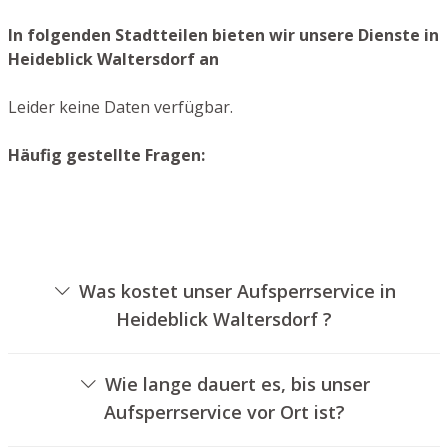
In folgenden Stadtteilen bieten wir unsere Dienste in
Heideblick Waltersdorf an
Leider keine Daten verfügbar.
Häufig gestellte Fragen:
Was kostet unser Aufsperrservice in
Heideblick Waltersdorf ?
Die Ausführungskosten für unseren Aufsperrservice
hängen von unterschiedlichen Optionen ab, wie
Wie lange dauert es, bis unser
beispielsweise der Art des Schlosses, der Dauer der
Aufsperrservice vor Ort ist?
Arbeiten und eventuell anfallenden Anfahrtskosten. Wir
Unser Schlüsseldienst Heideblick Waltersdorf ist in der
bieten unseren Auftraggebern jederzeit transparente