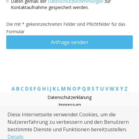
Daten gemäß der
Datenschutzbestimmungen
zur
Kontaktaufnahme gespeichert werden.
Die mit * gekennzeichneten Felder sind Pflichtfelder für das
Formular
Anfrage senden
A
B
C
D
E
F
G
H
I
J
K
L
M
N
O
P
Q
R
S
T
U
V
W
X
Y
Z
Datenschutzerklärung
Impressum
Rohrreinigung Heideblick Waltersdorf
Diese Internetseite verwendet Cookies, um die
Heizungsnotdienst Heideblick Waltersdorf
Nutzererfahrung zu verbessern und den Benutzern
Klempner Heideblick Waltersdorf
bestimmte Dienste und Funktionen bereitzustellen.
Elektriker Heideblick Waltersdorf
Details