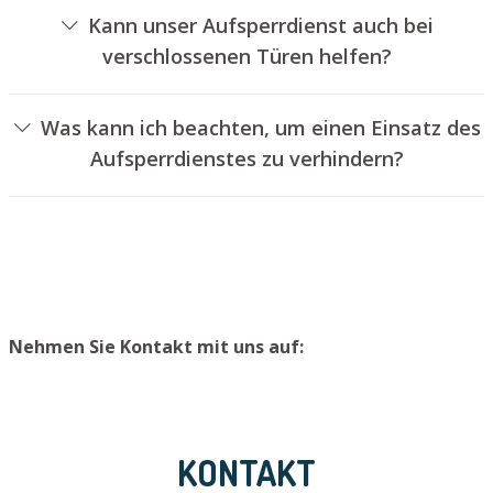
von Schlössern an.
Kann unser Aufsperrdienst auch bei
verschlossenen Türen helfen?
Ja, wir können auch verschlossene Türen für Sie
aufsperren. Dies kann jedoch in der Regel nicht erfolgen,
Was kann ich beachten, um einen Einsatz des
ohne das Türschloss aufzubohren. Wir bauen Ihnen
Aufsperrdienstes zu verhindern?
jedoch einen neuen Zylinder ein, sodass die Eingangstür
Um einen Einsatz unseres Schlüsseldienstes zu
wieder ordentlich abgesperrt werden kann.
vermeiden, raten wir, extra Schlüssel an einem sicheren
Ort zu lagern.
Nehmen Sie Kontakt mit uns auf:
KONTAKT