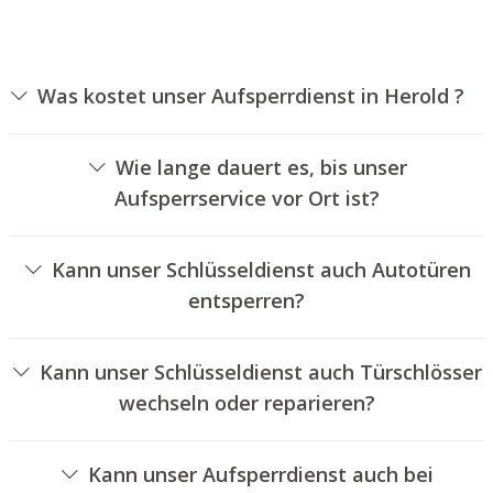
Was kostet unser Aufsperrdienst in Herold ?
Die Preise für unseren Schlüsseldienst hängen von
unterschiedlichen Faktoren ab, wie zum Beispiel der
Wie lange dauert es, bis unser
Ausführung des Zylinders, der Dauer der Arbeiten und
Aufsperrservice vor Ort ist?
eventuellen Anfahrtskosten. Wir bieten unseren
Unser Schlüsseldienst Herold ist normalerweise
Auftraggebern immer übersichtliche Angebote an.
innerhalb von 30 Minuten vor Ort. Die reelle Wartezeit
Kann unser Schlüsseldienst auch Autotüren
hängt von dem Ortsunterschied des Einsatzortes zu
entsperren?
unserem Unternehmen und den gegebenen
Ja, wir bieten auch das Entriegeln von Autotüren an.
Verkehrsbedingungen ab.
Kann unser Schlüsseldienst auch Türschlösser
wechseln oder reparieren?
Ja, wir bieten auch den Austausch und die Instandsetzung
von Schlössern an.
Kann unser Aufsperrdienst auch bei