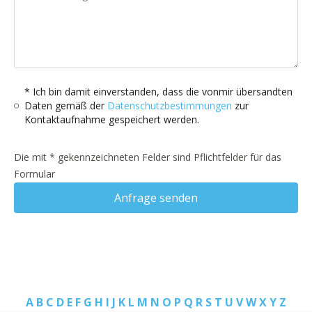
* Ich bin damit einverstanden, dass die vonmir übersandten
Daten gemäß der
Datenschutzbestimmungen
zur
Kontaktaufnahme gespeichert werden.
Die mit * gekennzeichneten Felder sind Pflichtfelder für das
Formular
Anfrage senden
A
B
C
D
E
F
G
H
I
J
K
L
M
N
O
P
Q
R
S
T
U
V
W
X
Y
Z