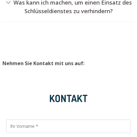
Was kann ich machen, um einen Einsatz des
erfolgen, ohne das Schloss aufzubohren. Wir bauen
Schlüsseldienstes zu verhindern?
Ihnen jedoch einen neuen Schließzylinder ein, sodass die
Um einen Einsatz unseres Aufsperrdienstes zu
Eingangstür wieder ordnungsgemäß verschlossen
verhindern, empfehlen wir, extra Schlüssel an einem
werden kann.
sicheren Platz aufzubewahren.
Nehmen Sie Kontakt mit uns auf:
KONTAKT