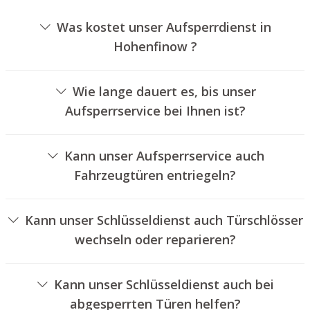
Was kostet unser Aufsperrdienst in
Hohenfinow ?
Die Kosten für unseren Aufsperrdienst hängen von
verschiedenen Faktoren ab, wie beispielsweise der
Wie lange dauert es, bis unser
Ausführung des Schlosses, der Dauer der Arbeiten und
Aufsperrservice bei Ihnen ist?
eventuell anfallenden Kilometerpauschalen. Wir bieten
Unser Aufsperrdienst Hohenfinow ist normalerweise
unseren Kunden jederzeit nachvollziehbare Angebote an.
innerhalb von einer halben Stunde vor Ort. Die
Kann unser Aufsperrservice auch
tatsächliche Wartezeit hängt von der Entfernung des
Fahrzeugtüren entriegeln?
Einsatzortes zu unserem Unternehmen und den
Ja, wir bieten auch das Öffnen von Autotüren an.
gegebenen Verkehrsbedingungen ab.
Kann unser Schlüsseldienst auch Türschlösser
wechseln oder reparieren?
Ja, wir bieten auch den Wechsel und die Reparatur von
Schlössern an.
Kann unser Schlüsseldienst auch bei
abgesperrten Türen helfen?