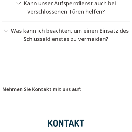
Kann unser Aufsperrdienst auch bei
verschlossenen Türen helfen?
Ja, wir können auch verschlossene Türen für Sie
aufsperren. Dies kann jedoch normalerweise nicht
Was kann ich beachten, um einen Einsatz des
erfolgen, ohne das Türschloss aufzubohren. Wir bauen
Schlüsseldienstes zu vermeiden?
Ihnen jedoch einen neuen Türzylinder ein, sodass die Tür
Um einen Einsatz unseres Aufsperrdienstes zu
wieder ordentlich abgesperrt werden kann.
vermeiden, raten wir, Ersatzschlüssel an einem sicheren
Ort aufzubewahren.
Nehmen Sie Kontakt mit uns auf:
KONTAKT