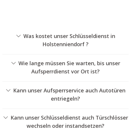
Was kostet unser Schlüsseldienst in
Holstenniendorf ?
Die Preise für unseren Schlüsseldienst hängen von
unterschiedlichen Optionen ab, wie zum Beispiel der
Wie lange müssen Sie warten, bis unser
Ausführung des Schlosses, der Dauer der Arbeiten und
Aufsperrdienst vor Ort ist?
eventuellen Kilometerpauschalen. Wir bieten unseren
Unser Aufsperrdienst Holstenniendorf ist normalerweise
Kunden jederzeit nachvollziehbare Preisangebote an.
innerhalb von dreißig Minuten vor Ort. Die reelle
Kann unser Aufsperrservice auch Autotüren
Wartezeit hängt von der Entfernung des Einsatzortes zu
entriegeln?
unserer Filiale und den aktuellen Verkehrsbedingungen
Ja, wir bieten auch das Öffnen von Autotüren an.
ab.
Kann unser Schlüsseldienst auch Türschlösser
wechseln oder instandsetzen?