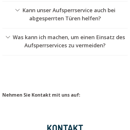
Türschlössern an.
Kann unser Aufsperrservice auch bei
abgesperrten Türen helfen?
Ja, wir können auch abgeschlossene Türen für Sie
öffnen. Dies kann jedoch in der Regel nicht erfolgen,
Was kann ich machen, um einen Einsatz des
ohne das Türschloss aufzubohren. Wir setzen Ihnen
Aufsperrservices zu vermeiden?
jedoch einen neuen Schließzylinder ein, sodass die Tür
Um einen Einsatz unseres Aufsperrdienstes zu
wieder ordnungsgemäß verschlossen werden kann.
verhindern, raten wir, einen zweiten Schlüssel an einem
sicheren Ort aufzubewahren.
Nehmen Sie Kontakt mit uns auf:
KONTAKT