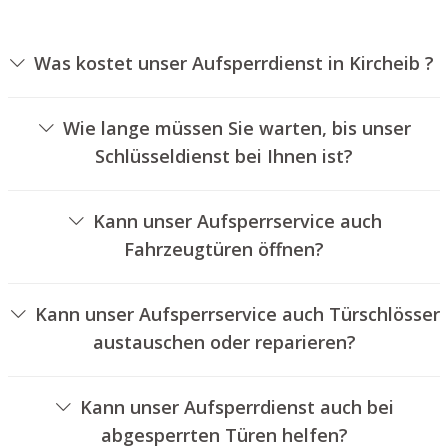
Was kostet unser Aufsperrdienst in Kircheib ?
Die Preise für unseren Aufsperrservice hängen von
unterschiedlichen Faktoren ab, wie beispielsweise der
Wie lange müssen Sie warten, bis unser
Ausführung des Schlosses, der Dauer der Arbeiten und
Schlüsseldienst bei Ihnen ist?
eventuellen Kilometerpauschalen. Wir bieten unseren
Unser Aufsperrdienst Kircheib ist normalerweise
Kunden immer transparente Preisangebote an.
innerhalb von 30 Minuten vor Ort. Die tatsächliche
Kann unser Aufsperrservice auch
Wartezeit hängt von der Entfernung des Einsatzortes zu
Fahrzeugtüren öffnen?
unserem Unternehmen und den aktuellen
Ja, wir bieten auch das Entriegeln von Autotüren an.
Verkehrsbedingungen ab.
Kann unser Aufsperrservice auch Türschlösser
austauschen oder reparieren?
Ja, wir bieten auch den Wechsel und die Reparatur von
Türschlössern an.
Kann unser Aufsperrdienst auch bei
abgesperrten Türen helfen?