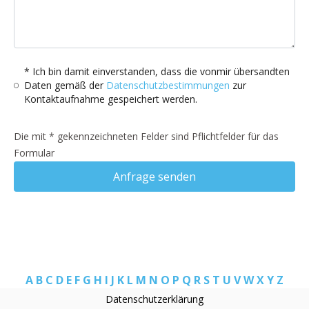
* Ich bin damit einverstanden, dass die vonmir übersandten
Daten gemäß der
Datenschutzbestimmungen
zur
Kontaktaufnahme gespeichert werden.
Die mit * gekennzeichneten Felder sind Pflichtfelder für das
Formular
Anfrage senden
A
B
C
D
E
F
G
H
I
J
K
L
M
N
O
P
Q
R
S
T
U
V
W
X
Y
Z
Datenschutzerklärung