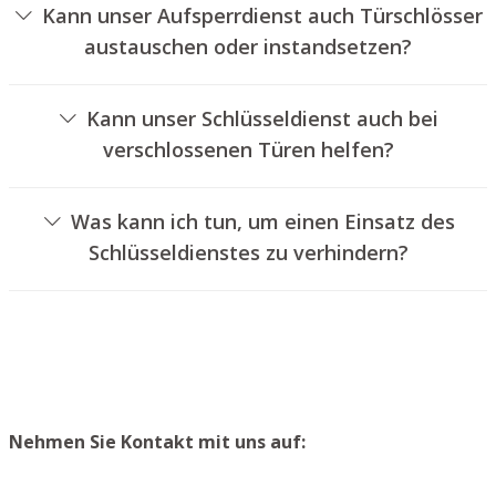
Kann unser Aufsperrdienst auch Türschlösser
austauschen oder instandsetzen?
Ja, wir bieten auch den Wechsel und die Reparatur von
Schlössern an.
Kann unser Schlüsseldienst auch bei
verschlossenen Türen helfen?
Ja, wir können auch versperrte Türen für Sie entriegeln.
Dies kann jedoch normalerweise nicht erfolgen, ohne das
Was kann ich tun, um einen Einsatz des
Türschloss aufzubohren. Wir bauen Ihnen jedoch einen
Schlüsseldienstes zu verhindern?
neuen Schließzylinder ein, sodass die Eingangstür wieder
Um einen Einsatz unseres Aufsperrdienstes zu
ordnungsgemäß abgeschlossen werden kann.
verhindern, raten wir, einen zweiten Schlüssel an einem
sicheren Platz zu lagern.
Nehmen Sie Kontakt mit uns auf: