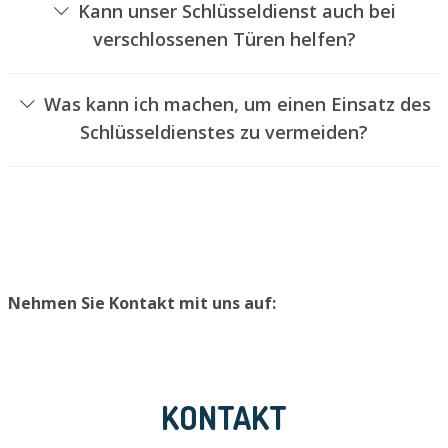
Kann unser Schlüsseldienst auch bei
verschlossenen Türen helfen?
Ja, wir können auch verschlossene Türen für Sie
entriegeln. Dies kann jedoch normalerweise nicht
Was kann ich machen, um einen Einsatz des
erfolgen, ohne das Schloss aufzubohren. Wir bauen
Schlüsseldienstes zu vermeiden?
Ihnen jedoch einen neuen Schließzylinder ein, sodass die
Um einen Einsatz unseres Aufsperrdienstes zu
Eingangstür wieder ordentlich abgesperrt werden kann.
vermeiden, raten wir, Ersatzschlüssel an einem sicheren
Ort aufzubewahren.
Nehmen Sie Kontakt mit uns auf:
KONTAKT