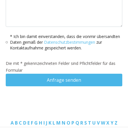
* Ich bin damit einverstanden, dass die vonmir übersandten
Daten gemäß der
Datenschutzbestimmungen
zur
Kontaktaufnahme gespeichert werden.
Die mit * gekennzeichneten Felder sind Pflichtfelder für das
Formular
Anfrage senden
A
B
C
D
E
F
G
H
I
J
K
L
M
N
O
P
Q
R
S
T
U
V
W
X
Y
Z