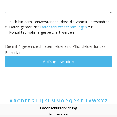
* Ich bin damit einverstanden, dass die vonmir übersandten
Daten gemäß der
Datenschutzbestimmungen
zur
Kontaktaufnahme gespeichert werden.
Die mit * gekennzeichneten Felder sind Pflichtfelder für das
Formular
Anfrage senden
A
B
C
D
E
F
G
H
I
J
K
L
M
N
O
P
Q
R
S
T
U
V
W
X
Y
Z
Datenschutzerklärung
Impressum