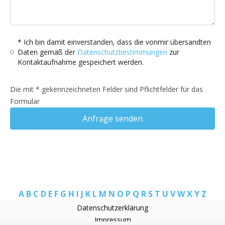
* Ich bin damit einverstanden, dass die vonmir übersandten
Daten gemäß der
Datenschutzbestimmungen
zur
Kontaktaufnahme gespeichert werden.
Die mit * gekennzeichneten Felder sind Pflichtfelder für das
Formular
Anfrage senden
A
B
C
D
E
F
G
H
I
J
K
L
M
N
O
P
Q
R
S
T
U
V
W
X
Y
Z
Datenschutzerklärung
Impressum