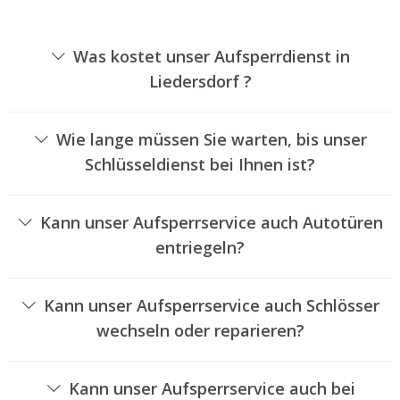
Was kostet unser Aufsperrdienst in
Liedersdorf ?
Die Ausführungskosten für unseren Aufsperrdienst
hängen von unterschiedlichen Optionen ab, wie
Wie lange müssen Sie warten, bis unser
beispielsweise der Ausführung des Zylinders, der Dauer
Schlüsseldienst bei Ihnen ist?
der Arbeiten und eventuell anfallenden
Unser Schlüsseldienst Liedersdorf ist in der Regel
Kilometerpauschalen. Wir bieten unseren Auftraggebern
innerhalb von 30 Minuten vor Ort. Die reelle Wartezeit
jederzeit übersichtliche Angebote an.
Kann unser Aufsperrservice auch Autotüren
hängt von dem Ortsunterschied des Einsatzortes zu
entriegeln?
unserer Filiale und den örtlichen Verkehrsbedingungen
Ja, wir bieten auch das Aufsperren von Fahrzeugtüren an.
ab.
Kann unser Aufsperrservice auch Schlösser
wechseln oder reparieren?
Ja, wir bieten auch den Austausch und die Instandsetzung
von Türschlössern an.
Kann unser Aufsperrservice auch bei