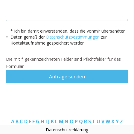
* Ich bin damit einverstanden, dass die vonmir übersandten
Daten gemäß der
Datenschutzbestimmungen
zur
Kontaktaufnahme gespeichert werden.
Die mit * gekennzeichneten Felder sind Pflichtfelder für das
Formular
Anfrage senden
A
B
C
D
E
F
G
H
I
J
K
L
M
N
O
P
Q
R
S
T
U
V
W
X
Y
Z
Datenschutzerklärung