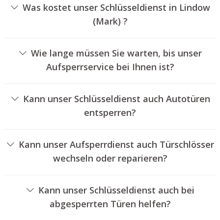
Was kostet unser Schlüsseldienst in Lindow
(Mark) ?
Die Ausführungskosten für unseren Aufsperrservice
hängen von verschiedenen Optionen ab, wie
Wie lange müssen Sie warten, bis unser
beispielsweise der Art des Türschlosses, der Dauer der
Aufsperrservice bei Ihnen ist?
Arbeiten und eventuell anfallenden Kilometerpauschalen.
Unser Aufsperrservice Lindow (Mark) ist normalerweise
Wir bieten unseren Auftraggebern immer transparente
innerhalb von einer halben Stunde vor Ort. Die
Angebote an.
Kann unser Schlüsseldienst auch Autotüren
tatsächliche Wartezeit hängt von dem Ortsunterschied
entsperren?
des Einsatzortes zu unserem Unternehmen und den
Ja, wir bieten auch das Aufsperren von Autotüren an.
örtlichen Verkehrsbedingungen ab.
Kann unser Aufsperrdienst auch Türschlösser
wechseln oder reparieren?
Ja, wir bieten auch den Wechsel und die Reparatur von
Schlössern an.
Kann unser Schlüsseldienst auch bei
abgesperrten Türen helfen?
Ja, wir können auch versperrte Türen für Sie aufsperren.