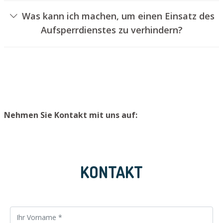
Dies kann jedoch normalerweise nicht erfolgen, ohne das
Was kann ich machen, um einen Einsatz des
Schloss aufzubohren. Wir setzen Ihnen jedoch einen
Aufsperrdienstes zu verhindern?
neuen Türzylinder ein, sodass die Eingangstür wieder
Um einen Einsatz unseres Aufsperrdienstes zu
ordentlich abgesperrt werden kann.
vermeiden, raten wir, Ersatzschlüssel an einem sicheren
Platz aufzubewahren.
Nehmen Sie Kontakt mit uns auf:
KONTAKT