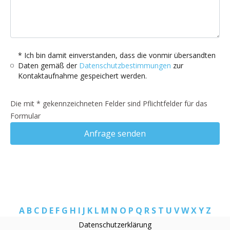
* Ich bin damit einverstanden, dass die vonmir übersandten
Daten gemäß der
Datenschutzbestimmungen
zur
Kontaktaufnahme gespeichert werden.
Die mit * gekennzeichneten Felder sind Pflichtfelder für das
Formular
Anfrage senden
A
B
C
D
E
F
G
H
I
J
K
L
M
N
O
P
Q
R
S
T
U
V
W
X
Y
Z
Datenschutzerklärung