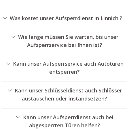
Was kostet unser Aufsperrdienst in Linnich ?
Die Preise für unseren Aufsperrservice hängen von
verschiedenen Optionen ab, wie zum Beispiel der Art des
Wie lange müssen Sie warten, bis unser
Schlosses, der Dauer der Arbeiten und eventuellen
Aufsperrservice bei Ihnen ist?
Kilometerpauschalen. Wir bieten unseren Kunden immer
Unser Aufsperrservice Linnich ist normalerweise
nachvollziehbare Angebote an.
innerhalb von einer halben Stunde vor Ort. Die
Kann unser Aufsperrservice auch Autotüren
tatsächliche Wartezeit hängt von der Entfernung des
entsperren?
Einsatzortes zu unserer Filiale und den örtlichen
Ja, wir bieten auch das Aufsperren von Autotüren an.
Verkehrsbedingungen ab.
Kann unser Schlüsseldienst auch Schlösser
austauschen oder instandsetzen?
Ja, wir bieten auch den Wechsel und die Instandsetzung
von Schlössern an.
Kann unser Aufsperrdienst auch bei
abgesperrten Türen helfen?