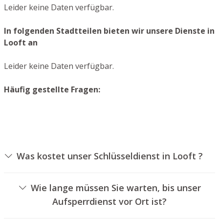
Leider keine Daten verfügbar.
In folgenden Stadtteilen bieten wir unsere Dienste in
Looft an
Leider keine Daten verfügbar.
Häufig gestellte Fragen:
Was kostet unser Schlüsseldienst in Looft ?
Die Ausführungskosten für unseren Aufsperrservice
hängen von unterschiedlichen Optionen ab, wie
Wie lange müssen Sie warten, bis unser
beispielsweise der Ausführung des Schlosses, der Dauer
Aufsperrdienst vor Ort ist?
der Arbeiten und eventuell anfallenden
Unser Schlüsseldienst Looft ist in der Regel innerhalb
Kilometerpauschalen. Wir bieten unseren Kunden