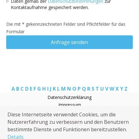
Daten gemäß der
Datenschutzbestimmungen
zur
Kontaktaufnahme gespeichert werden.
Die mit * gekennzeichneten Felder sind Pflichtfelder für das
Formular
Anfrage senden
A
B
C
D
E
F
G
H
I
J
K
L
M
N
O
P
Q
R
S
T
U
V
W
X
Y
Z
Datenschutzerklärung
Impressum
Rohrreinigung Looft
Diese Internetseite verwendet Cookies, um die
Elektriker Looft
Nutzererfahrung zu verbessern und den Benutzern
Sanitärhilfe Looft
bestimmte Dienste und Funktionen bereitzustellen.
Wespen Looft
Details