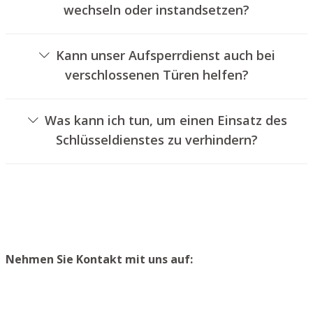
wechseln oder instandsetzen?
Ja, wir bieten auch den Wechsel und die Reparatur von
Schlössern an.
Kann unser Aufsperrdienst auch bei
verschlossenen Türen helfen?
Ja, wir können auch abgeschlossene Türen für Sie
aufsperren. Dies kann jedoch normalerweise nicht
Was kann ich tun, um einen Einsatz des
erfolgen, ohne das Schloss aufzubohren. Wir bauen
Schlüsseldienstes zu verhindern?
Ihnen jedoch einen neuen Schließzylinder ein, sodass die
Um einen Einsatz unseres Schlüsseldienstes zu
Eingangstür wieder ordnungsgemäß abgeschlossen
verhindern, empfehlen wir, Ersatzschlüssel an einem
werden kann.
sicheren Platz aufzubewahren.
Nehmen Sie Kontakt mit uns auf: