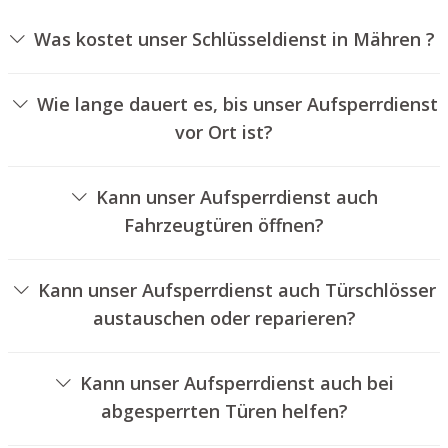
Was kostet unser Schlüsseldienst in Mähren ?
Die Ausführungskosten für unseren Aufsperrdienst
hängen von verschiedenen Faktoren ab, wie
Wie lange dauert es, bis unser Aufsperrdienst
beispielsweise der Art des Schlosses, der Dauer der
vor Ort ist?
Arbeiten und eventuellen Kilometerpauschalen. Wir
Unser Schlüsseldienst Mähren ist normalerweise
bieten unseren Auftraggebern jederzeit transparente
innerhalb von dreißig Minuten vor Ort. Die tatsächliche
Preisangebote an.
Kann unser Aufsperrdienst auch
Wartezeit hängt von der Entfernung des Einsatzortes zu
Fahrzeugtüren öffnen?
unserer Filiale und den aktuellen Verkehrsbedingungen
Ja, wir bieten auch das Aufsperren von Autotüren an.
ab.
Kann unser Aufsperrdienst auch Türschlösser
austauschen oder reparieren?
Ja, wir bieten auch den Austausch und die Reparatur von
Schlössern an.
Kann unser Aufsperrdienst auch bei
abgesperrten Türen helfen?
Ja, wir können auch abgeschlossene Türen für Sie