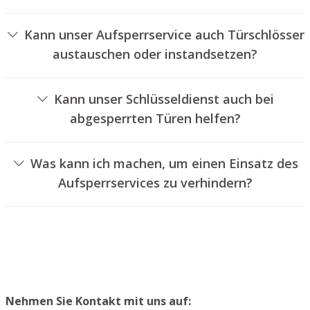
Ja, wir bieten auch das Aufsperren von Fahrzeugtüren an.
Verkehrsbedingungen ab.
Kann unser Aufsperrservice auch Türschlösser
austauschen oder instandsetzen?
Ja, wir bieten auch den Wechsel und die Reparatur von
Schlössern an.
Kann unser Schlüsseldienst auch bei
abgesperrten Türen helfen?
Ja, wir können auch verschlossene Türen für Sie öffnen.
Dies kann jedoch normalerweise nicht geschehen, ohne
Was kann ich machen, um einen Einsatz des
das Türschloss aufzubohren. Wir bauen Ihnen jedoch
Aufsperrservices zu verhindern?
einen neuen Schließzylinder ein, sodass die Eingangstür
Um einen Einsatz unseres Aufsperrservices zu
wieder ordnungsgemäß abgeschlossen werden kann.
verhindern, empfehlen wir, Ersatzschlüssel an einem
sicheren Ort zu lagern.
Nehmen Sie Kontakt mit uns auf: