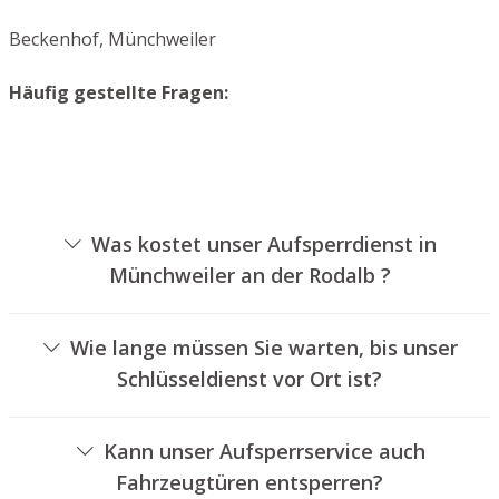
Beckenhof, Münchweiler
Häufig gestellte Fragen:
Was kostet unser Aufsperrdienst in
Münchweiler an der Rodalb ?
Die Preise für unseren Schlüsseldienst hängen von
verschiedenen Optionen ab, wie zum Beispiel der
Wie lange müssen Sie warten, bis unser
Ausführung des Schlosses, der Dauer der Arbeiten und
Schlüsseldienst vor Ort ist?
eventuellen Kilometerpauschalen. Wir bieten unseren
Unser Schlüsseldienst Münchweiler an der Rodalb ist
Kunden immer nachvollziehbare Angebote an.
normalerweise innerhalb von dreißig Minuten vor Ort.
Kann unser Aufsperrservice auch
Die reelle Wartezeit hängt von der Entfernung des
Fahrzeugtüren entsperren?
Einsatzortes zu unserer Filiale und den gegebenen